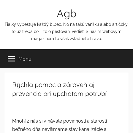
Přejít
Agb
k
obsahu
Fialky vypestuje každý blbec. No na takú vanilku alebo artičoky,
to už treba čo – to o pestovaní vedieť. S našim webovým
magazínom to však zvládnete hravo.
Menu
Rýchla pomoc a zároveň aj
prevencia pri upchatom potrubí
Mnohí z nás si v návale povinností a starostí
bežného dňa nevšímame stav kanalizácie a