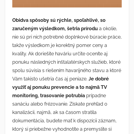
Obidva spôsoby sú rýchle, spoľahlivé, so
zaručeným výsledkom, šetria prírodu
a okolie,
nie sú pri nich potrebné doplnkové búracie práce,
takže výsledkom je korektný pomer ceny a
kvality.
Ak doriešite haváriu určite oceníte aj
ponuku následných inštalatérskych služieb, ktoré
spolu súvisia s riešením havarijného stavu a ktoré
Vám takisto ušetria čas aj peniaze.
Je dobré
využiť aj ponuku prevencie a to najmä TV
monitoring, trasovanie potrubia
prípadne
sanáciu alebo frézovanie.
Získate prehľad o
kanalizácii, najmä, ak sa časom stratila
dokumentácia, budete mať k dispozícii záznam,
ktorý si priebežne vyhodnotíte a premyslite si