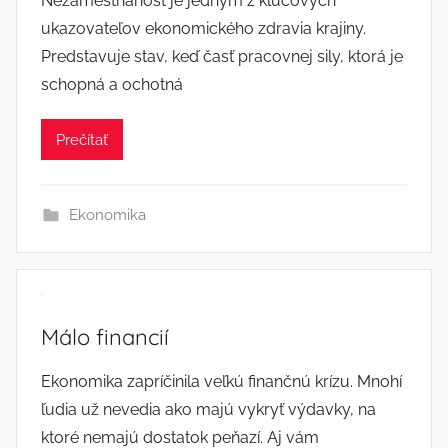
Nezamestnanosť je jedným z kľúčových
ukazovateľov ekonomického zdravia krajiny.
Predstavuje stav, keď časť pracovnej sily, ktorá je
schopná a ochotná
Prečítať
Ekonomika
Málo financií
Ekonomika zapríčinila veľkú finančnú krízu. Mnohí
ľudia už nevedia ako majú vykryť výdavky, na
ktoré nemajú dostatok peňazí. Aj vám