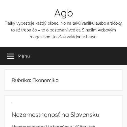
Přejít
Agb
k
obsahu
Fialky vypestuje každý blbec. No na takú vanilku alebo artičoky,
to už treba čo – to o pestovaní vedieť. S našim webovým
magazínom to však zvládnete hravo.
Menu
Rubrika:
Ekonomika
Nezamestnanosť na Slovensku