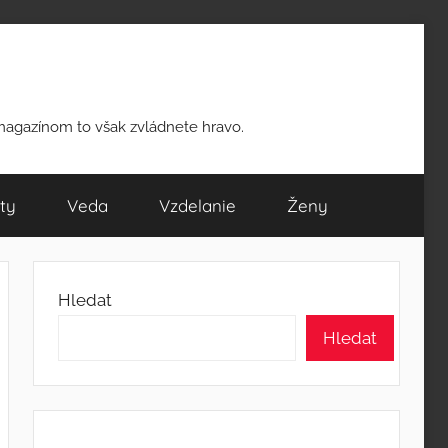
 magazínom to však zvládnete hravo.
ty
Veda
Vzdelanie
Ženy
Hledat
Hledat