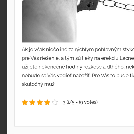
Ak je však niečo iné za rýchlym pohlavným styko
pre Vás riešenie, a tým sú
lieky na erekciu Lacn
užijete nekonečné hodiny rozkoše a dlhého, ne
nebude sa Vás vedieť nabažiť. Pre Vás to bude t
skutočný muž.
3.8/5 - (9 votes)