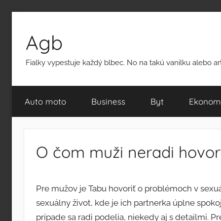
Přejít
k
Agb
obsahu
Fialky vypestuje každý blbec. No na takú vanilku alebo a
Auto moto
Business
Byt
Ekonom
O čom muži neradi hovori
Pre mužov je Tabu hovoriť o problémoch v sexuál
sexuálny život, kde je ich partnerka úplne spoko
prípade sa radi podelia, niekedy aj s detailmi. P