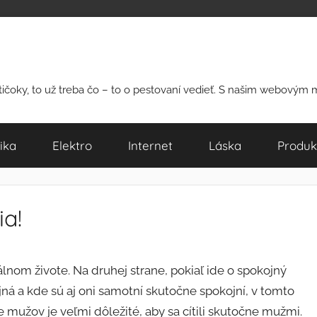
rtičoky, to už treba čo – to o pestovaní vedieť. S našim webovým
ika
Elektro
Internet
Láska
Produk
a!
nom živote. Na druhej strane, pokiaľ ide o spokojný
jná a kde sú aj oni samotní skutočne spokojní, v tomto
re mužov je veľmi dôležité, aby sa cítili skutočne mužmi.