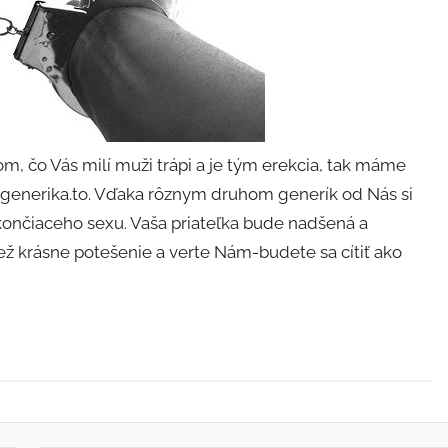
m, čo Vás milí muži trápi a je tým erekcia, tak máme
egenerika.to
. Vďaka rôznym druhom generík od Nás si
končiaceho sexu. Vaša priateľka bude nadšená a
iež krásne potešenie a verte Nám-budete sa cítiť ako