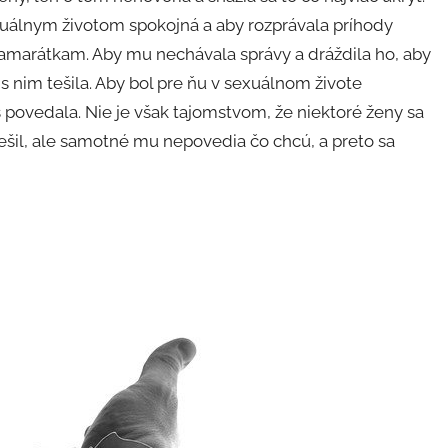
exuálnym životom spokojná a aby rozprávala príhody
 kamarátkam. Aby mu nechávala správy a dráždila ho, aby
s nim tešila. Aby bol pre ňu v sexuálnom živote
 povedala. Nie je však tajomstvom, že niektoré ženy sa
ešil, ale samotné mu nepovedia čo chcú, a preto sa