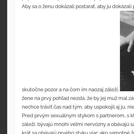
Aby sa o ženu dokázali postarať, aby ju dokázali p
skutočne pozor a na čom im naozaj záleží.
žene na prvý pohľad nezdá, že by jej muž mal z
nechce tráviť čas nad tým, aby uspokojil aj ju, n
Pred prvým sexuálnym stykom s partnerom, s kt
záleží, bývajú mnohí veľmi nervózny a obávajú sa
krát sa obávajú prvého styku viac ako samotné že