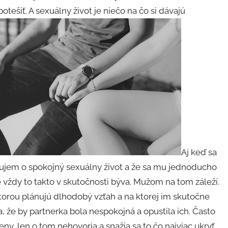
otešiť. A sexuálny život je niečo na čo si dávajú
Aj keď sa
áujem o spokojný sexuálny život a že sa mu jednoducho
ie vždy to takto v skutočnosti býva. Mužom na tom záleží.
orou plánujú dlhodobý vzťah a na ktorej im skutočne
, že by partnerka bola nespokojná a opustila ich. Často
ny, len o tom nehovoria a snažia sa to čo najviac ukryť.