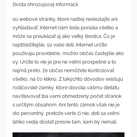
života ohrozujúcej informácii.
sú webové stránky, ktoré radšej neskúšajte ani
vyhľadávať. Internet nám teda ponúka všetko a
môže sa preukázať aj ako veľký škodca. Čo je
najdôležitejšie, sú vaše deti. Internet určite
používajú pravidelne, možno občas častejšie ako
vy. Určite to nie je pre ne veľmi prospešné a to
najmä preto, že občas nemôžete kontrolovať
všetko, na čo kliknú. Z takýchto dôvodov existujú
rodičovské zámky, ktoré dovolia vášmu dieťaťu
navštevovať iba vami obmedzený počet stránok
s určitým obsahom. Ani tento zámok však nie je
sto percentný, pretože verte či nie, deti sa veľmi
ľahko vedia dostať presne tam, kam by nemali.