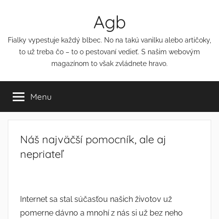
Přejít
Agb
k
obsahu
Fialky vypestuje každý blbec. No na takú vanilku alebo artičoky,
to už treba čo – to o pestovaní vedieť. S našim webovým
magazínom to však zvládnete hravo.
Menu
Náš najväčší pomocník, ale aj
nepriateľ
Internet sa stal súčasťou našich životov už
pomerne dávno a mnohí z nás si už bez neho