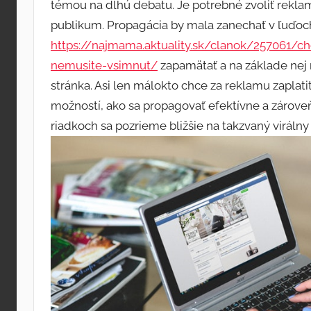
témou na dlhú debatu. Je potrebné zvoliť reklamu
publikum. Propagácia by mala zanechať v ľuďoch
https://najmama.aktuality.sk/clanok/257061/cho
nemusite-vsimnut/
zapamätať a na základe nej na
stránka. Asi len málokto chce za reklamu zaplat
možností, ako sa propagovať efektívne a zároveň
riadkoch sa pozrieme bližšie na takzvaný
viráln