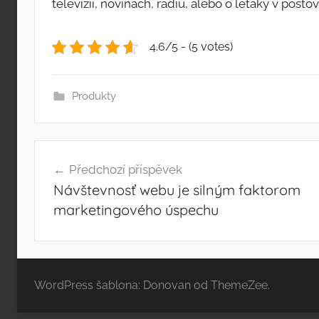
televízií, novinách, rádiu, alebo o letáky v pošt
4.6/5 - (5 votes)
Produkty
Navigace
Předchozí příspěvek
pro
Návštevnosť webu je silným faktorom
příspěvek
marketingového úspechu
WordPress šablona: Donovan od ThemeZee.