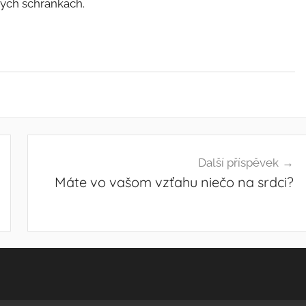
ových schránkach.
Další příspěvek
Máte vo vašom vzťahu niečo na srdci?