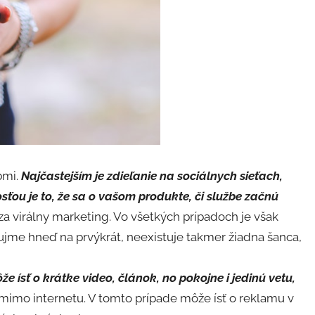
bmi.
Najčastejším je zdieľanie na sociálnych sieťach,
ou je to, že sa o vašom produkte, či službe začnú
a virálny marketing. Vo všetkých prípadoch je však
aujme hneď na prvýkrát, neexistuje takmer žiadna šanca,
e ísť o krátke video, článok, no pokojne i jedinú vetu,
mimo internetu. V tomto prípade môže ísť o reklamu v