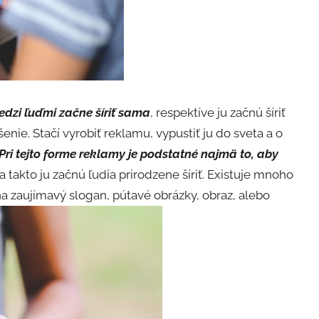
edzi ľuďmi začne šíriť sama
, respektíve ju začnú šíriť
nie. Stačí vyrobiť reklamu, vypustiť ju do sveta a o
Pri tejto forme reklamy je podstatné najmä to, aby
Iba takto ju začnú ľudia prirodzene šíriť. Existuje mnoho
 na zaujímavý slogan, pútavé obrázky, obraz, alebo