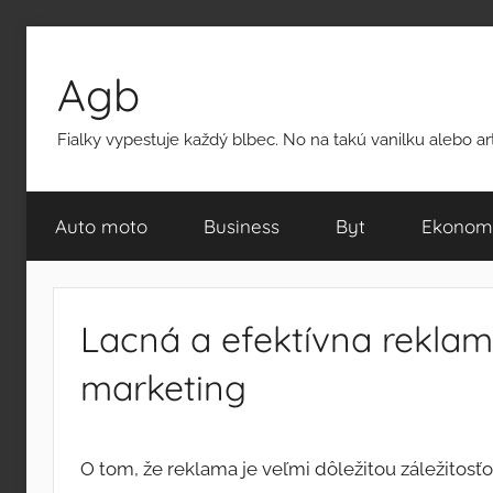
Přejít
k
Agb
obsahu
Fialky vypestuje každý blbec. No na takú vanilku alebo a
Auto moto
Business
Byt
Ekonom
Lacná a efektívna reklam
marketing
O tom, že reklama je veľmi dôležitou záležitosť