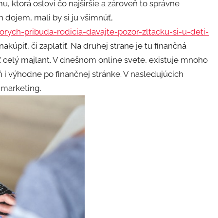
, ktorá osloví čo najširšie a zároveň to správne
 dojem, mali by si ju všimnúť,
rych-pribuda-rodicia-davajte-pozor-zltacku-si-u-deti-
kúpiť, či zaplatiť. Na druhej strane je tu finančná
iť celý majlant. V dnešnom online svete, existuje mnoho
 i výhodne po finančnej stránke. V nasledujúcich
y marketing
.