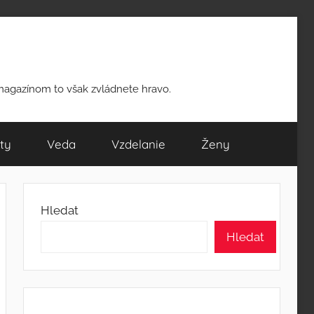
 magazínom to však zvládnete hravo.
ty
Veda
Vzdelanie
Ženy
Hledat
Hledat