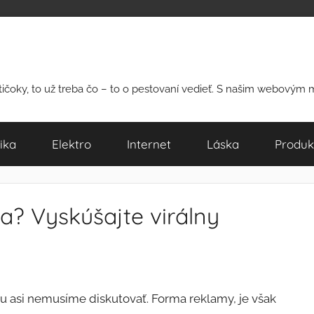
rtičoky, to už treba čo – to o pestovaní vedieť. S našim webovým
ika
Elektro
Internet
Láska
Produk
a? Vyskúšajte virálny
ou asi nemusíme diskutovať. Forma reklamy, je však