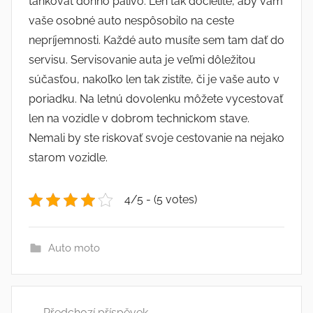
tankovať doňho palivo. Len tak docielite, aby vám
vaše osobné auto nespôsobilo na ceste
nepríjemnosti. Každé auto musíte sem tam dať do
servisu. Servisovanie auta je veľmi dôležitou
súčasťou, nakoľko len tak zistíte, či je vaše auto v
poriadku. Na letnú dovolenku môžete vycestovať
len na vozidle v dobrom technickom stave.
Nemali by ste riskovať svoje cestovanie na nejako
starom vozidle.
4/5 - (5 votes)
Auto moto
Navigace
Předchozí příspěvek