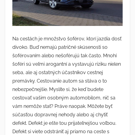
Na cestách je množstvo šoférov, ktorí jazdia dosť
divoko. Buď nemajú patričné skúsenosti so
šoférovaním alebo nešoférujú tak často. Mnohí
šoféri sú veľmi arogantní a vystavujú riziku nielen
seba, ale aj ostatných účastníkov cestnej
premávky. Cestovanie autom sa stáva o to
nebezpečnejšie. Myslíte si, že keď budete
cestovať vašim osobným automobilom, nič sa
vám nemôže stať? Práve naopak. Môžete byť
súčasťou dopravnej nehody alebo aj chytiť
defekt. Defekt je ešte tou prijateľnejšou voľbou.
Defekt si viete odstrániť aj priamo na ceste s