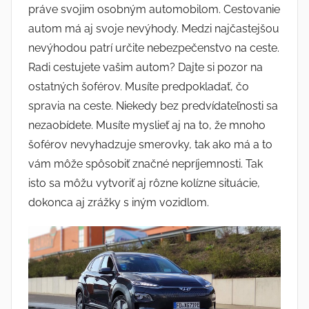
práve svojim osobným automobilom. Cestovanie
autom má aj svoje nevýhody. Medzi najčastejšou
nevýhodou patrí určite nebezpečenstvo na ceste.
Radi cestujete vašim autom? Dajte si pozor na
ostatných šoférov. Musíte predpokladať, čo
spravia na ceste. Niekedy bez predvídateľnosti sa
nezaobídete. Musíte myslieť aj na to, že mnoho
šoférov nevyhadzuje smerovky, tak ako má a to
vám môže spôsobiť značné nepríjemnosti. Tak
isto sa môžu vytvoriť aj rôzne kolízne situácie,
dokonca aj zrážky s iným vozidlom.