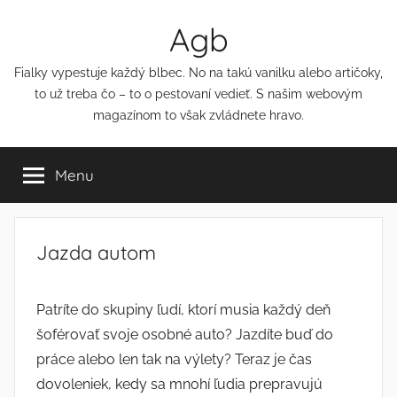
Přejít
Agb
k
obsahu
Fialky vypestuje každý blbec. No na takú vanilku alebo artičoky,
to už treba čo – to o pestovaní vedieť. S našim webovým
magazínom to však zvládnete hravo.
Menu
Jazda autom
Patríte do skupiny ľudí, ktorí musia každý deň
šoférovať svoje osobné auto? Jazdíte buď do
práce alebo len tak na výlety? Teraz je čas
dovoleniek, kedy sa mnohí ľudia prepravujú