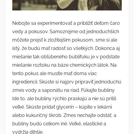
Nebojte sa experimentovať a priblížiť deťom čaro
vedy a pokusov. Samozrejme od jednoduchších
môžete prejsť k zložitejším pokusom, sme si ale
istý, že budú mať radosť so všetkých. Dokonca aj
miešanie tak obľúbeného bublifuku je v podstate
miešanie roztoku na báze chemických látok. Na
tento pokus ale musíte mať doma viac
ingrediencií. Skúste si najprv pripraviť jednoduchú
zmes vody a saponátu na riad. Fúkajte bubliny.
Ide to, ale bubliny rýchlo praskajú a nie sú príliš
veľké. Skúste pridať glycerín – kúpite v lekárni
alebo kukuričný škrob. Zmes nechajte odstáť, a
bubliny budú celkom iné. Veľké, elastické a
vydržia dlhšie.