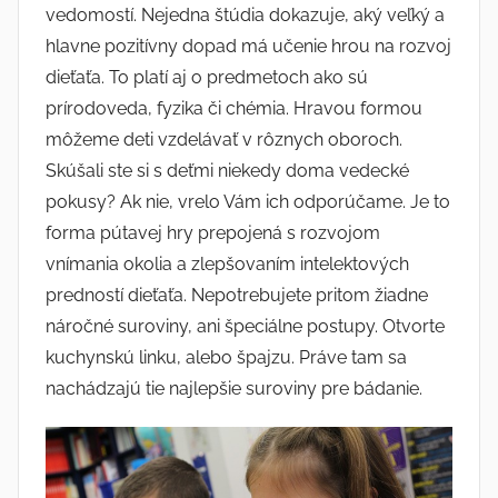
vedomostí. Nejedna štúdia dokazuje, aký veľký a
hlavne pozitívny dopad má učenie hrou na rozvoj
dieťaťa. To platí aj o predmetoch ako sú
prírodoveda, fyzika či chémia. Hravou formou
môžeme deti vzdelávať v rôznych oboroch.
Skúšali ste si s deťmi niekedy doma vedecké
pokusy? Ak nie, vrelo Vám ich odporúčame. Je to
forma pútavej hry prepojená s rozvojom
vnímania okolia a zlepšovaním intelektových
predností dieťaťa. Nepotrebujete pritom žiadne
náročné suroviny, ani špeciálne postupy. Otvorte
kuchynskú linku, alebo špajzu. Práve tam sa
nachádzajú tie najlepšie suroviny pre bádanie.