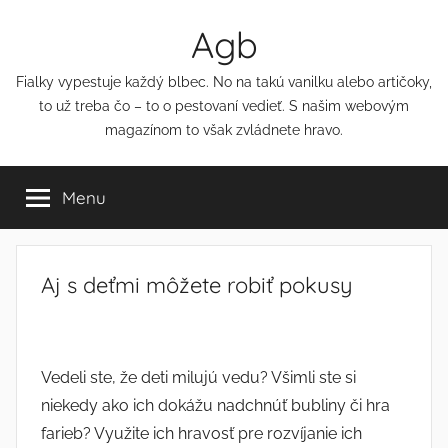
Přejít
Agb
k
obsahu
Fialky vypestuje každý blbec. No na takú vanilku alebo artičoky,
to už treba čo – to o pestovaní vedieť. S našim webovým
magazínom to však zvládnete hravo.
Menu
Aj s deťmi môžete robiť pokusy
Vedeli ste, že deti milujú vedu? Všimli ste si
niekedy ako ich dokážu nadchnúť bubliny či hra
farieb? Využite ich hravosť pre rozvíjanie ich