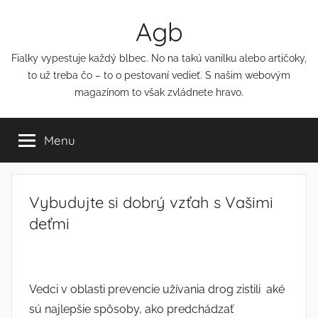
Přejít
Agb
k
obsahu
Fialky vypestuje každý blbec. No na takú vanilku alebo artičoky,
to už treba čo – to o pestovaní vedieť. S našim webovým
magazínom to však zvládnete hravo.
Menu
Vybudujte si dobrý vzťah s Vašimi
deťmi
Vedci v oblasti prevencie užívania drog zistili aké
sú najlepšie spôsoby, ako predchádzať