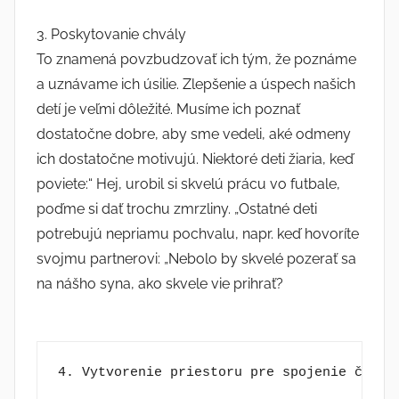
3. Poskytovanie chvály
To znamená povzbudzovať ich tým, že poznáme
a uznávame ich úsilie. Zlepšenie a úspech našich
detí je veľmi dôležité. Musíme ich poznať
dostatočne dobre, aby sme vedeli, aké odmeny
ich dostatočne motivujú. Niektoré deti žiaria, keď
poviete:“ Hej, urobil si skvelú prácu vo futbale,
poďme si dať trochu zmrzliny. „Ostatné deti
potrebujú nepriamu pochvalu, napr. keď hovoríte
svojmu partnerovi: „Nebolo by skvelé pozerať sa
na nášho syna, ako skvele vie prihrať?
4. Vytvorenie priestoru pre spojenie času