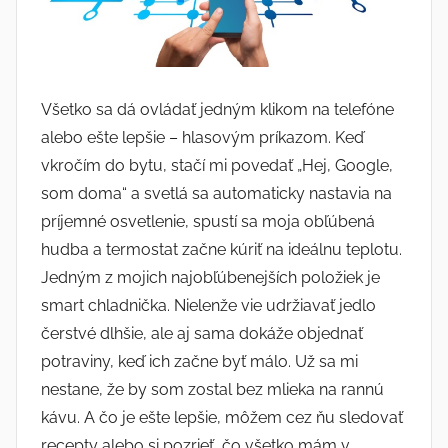
Všetko sa dá ovládať jedným klikom na telefóne
alebo ešte lepšie – hlasovým príkazom. Keď
vkročím do bytu, stačí mi povedať „Hej, Google,
som doma“ a svetlá sa automaticky nastavia na
príjemné osvetlenie, spustí sa moja obľúbená
hudba a termostat začne kúriť na ideálnu teplotu.
Jedným z mojich najobľúbenejších položiek je
smart chladnička. Nielenže vie udržiavať jedlo
čerstvé dlhšie, ale aj sama dokáže objednať
potraviny, keď ich začne byť málo. Už sa mi
nestane, že by som zostal bez mlieka na rannú
kávu. A čo je ešte lepšie, môžem cez ňu sledovať
recepty alebo si pozrieť, čo všetko mám v