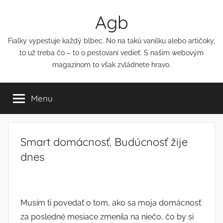
Přejít
Agb
k
obsahu
Fialky vypestuje každý blbec. No na takú vanilku alebo artičoky,
to už treba čo – to o pestovaní vedieť. S našim webovým
magazínom to však zvládnete hravo.
Menu
Smart domácnosť. Budúcnosť žije
dnes
Musím ti povedať o tom, ako sa moja domácnosť
za posledné mesiace zmenila na niečo, čo by si