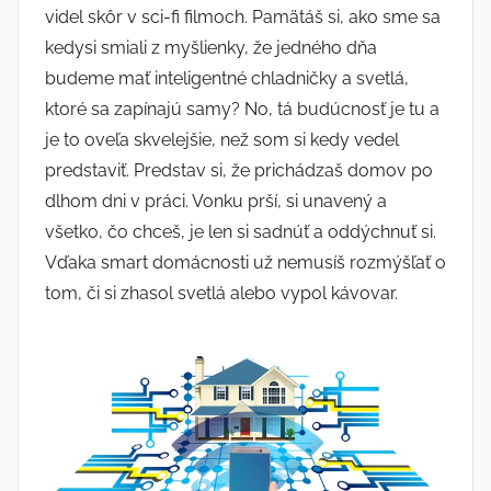
videl skôr v sci-fi filmoch. Pamätáš si, ako sme sa
kedysi smiali z myšlienky, že jedného dňa
budeme mať inteligentné chladničky a svetlá,
ktoré sa zapínajú samy? No, tá budúcnosť je tu a
je to oveľa skvelejšie, než som si kedy vedel
predstaviť. Predstav si, že prichádzaš domov po
dlhom dni v práci. Vonku prší, si unavený a
všetko, čo chceš, je len si sadnúť a oddýchnuť si.
Vďaka smart domácnosti už nemusíš rozmýšľať o
tom, či si zhasol svetlá alebo vypol kávovar.