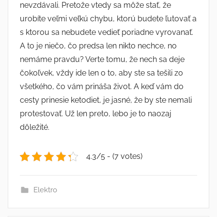
nevzdávali. Pretože vtedy sa môže stať, že
urobíte veľmi veľkú chybu, ktorú budete ľutovať a
s ktorou sa nebudete vedieť poriadne vyrovanať.
A to je niečo, čo predsa len nikto nechce, no
nemáme pravdu? Verte tomu, že nech sa deje
čokoľvek, vždy ide len o to, aby ste sa tešili zo
všetkého, čo vám prináša život. A keď vám do
cesty prinesie
ketodiet
, je jasné, že by ste nemali
protestovať. Už len preto, lebo je to naozaj
dôležité.
4.3/5 - (7 votes)
Elektro