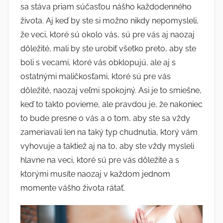
sa stáva priam súčasťou nášho každodenného
života. Aj keď by ste si možno nikdy nepomysleli,
že veci, ktoré sú okolo vás, sú pre vás aj naozaj
dôležité, mali by ste urobiť všetko preto, aby ste
boli s vecami, ktoré vás obklopujú, ale aj s
ostatnými maličkosťami, ktoré sú pre vás
dôležité, naozaj veľmi spokojný. Asi je to smiešne,
keď to takto povieme, ale pravdou je, že nakoniec
to bude presne o vás a o tom, aby ste sa vždy
zameriavali len na taký typ chudnutia, ktorý vám
vyhovuje a taktiež aj na to, aby ste vždy mysleli
hlavne na veci, ktoré sú pre vás dôležité a s
ktorými musíte naozaj v každom jednom
momente vášho života rátať.