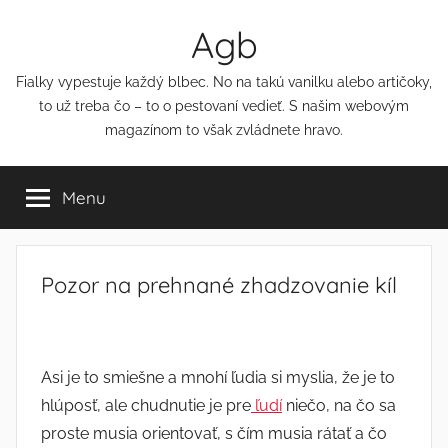
Přejít
Agb
k
obsahu
Fialky vypestuje každý blbec. No na takú vanilku alebo artičoky,
to už treba čo – to o pestovaní vedieť. S našim webovým
magazínom to však zvládnete hravo.
Menu
Pozor na prehnané zhadzovanie kíl
Asi je to smiešne a mnohí ľudia si myslia, že je to
hlúposť, ale chudnutie je pre
ľudí
niečo, na čo sa
proste musia orientovať, s čím musia rátať a čo