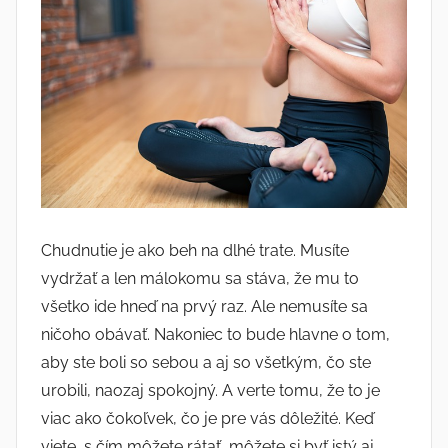
Chudnutie je ako beh na dlhé trate. Musíte
vydržať a len málokomu sa stáva, že mu to
všetko ide hneď na prvý raz. Ale nemusíte sa
ničoho obávať. Nakoniec to bude hlavne o tom,
aby ste boli so sebou a aj so všetkým, čo ste
urobili, naozaj spokojný. A verte tomu, že to je
viac ako čokoľvek, čo je pre vás dôležité. Keď
viete, s čím môžete rátať, môžete si byť istý aj