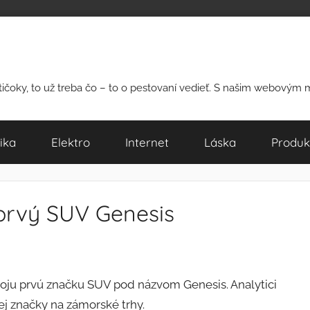
rtičoky, to už treba čo – to o pestovaní vedieť. S našim webovým
ika
Elektro
Internet
Láska
Produk
 prvý SUV Genesis
voju prvú značku SUV pod názvom Genesis. Analytici
ej značky na zámorské trhy.