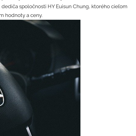
vou dediča spoločnosti HY Euisun Chung, ktorého cieľom
m hodnoty a ceny.