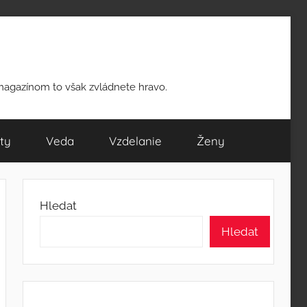
 magazínom to však zvládnete hravo.
ty
Veda
Vzdelanie
Ženy
Hledat
Hledat