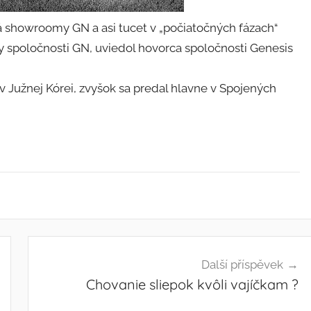
 showroomy GN a asi tucet v „počiatočných fázach“
y spoločnosti GN, uviedol hovorca spoločnosti Genesis
v Južnej Kórei, zvyšok sa predal hlavne v Spojených
Další příspěvek
Chovanie sliepok kvôli vajíčkam ?