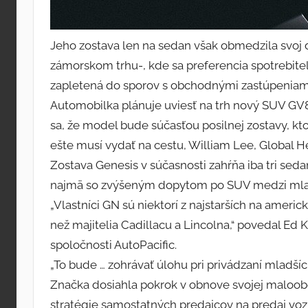
Jeho zostava len na sedan však obmedzila svoj
zámorskom trhu-, kde sa preferencia spotrebite
zapletená do sporov s obchodnými zastúpeniam
Automobilka plánuje uviesť na trh nový SUV GV
sa, že model bude súčasťou posilnej zostavy, kto
ešte musí vydať na cestu, William Lee, Global He
Zostava Genesis v súčasnosti zahŕňa iba tri seda
najmä so zvýšeným dopytom po SUV medzi mlad
„Vlastníci GN sú niektorí z najstarších na ameri
než majitelia Cadillacu a Lincolna,“ povedal Ed 
spoločnosti AutoPacific.
„To bude … zohrávať úlohu pri privádzaní mladšíc
Značka dosiahla pokrok v obnove svojej maloob
stratégie samostatných predajcov na predaj voz