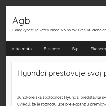
Přejít
k
Agb
obsahu
Fialky vypestuje každý blbec. No na takú vanilku alebo a
Auto moto
Business
Byt
Ekonom
Hyundai prestavuje svoj
Juhokórejská spoločnosť Hyundai predstavila s
uviedli, že je rozhodujúce pre expanziu prémiov