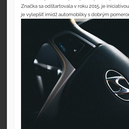
Značka sa odštartovala v roku 2015, je iniciatí
je vylepšiť imidž automobilky s dobrým pomero