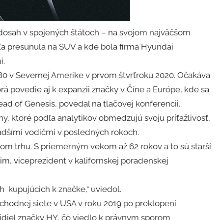
 dosah v spojených štátoch – na svojom najväčšom
ľa presunula na SUV a kde bola firma Hyundai
i.
80 v Severnej Amerike v prvom štvrťroku 2020. Očakáva
rá povedie aj k expanzii značky v Číne a Európe, kde sa
ad of Genesis, povedal na tlačovej konferencii.
ny, ktoré podľa analytikov obmedzujú svoju príťažlivosť,
šími vodičmi v posledných rokoch.
ckom trhu. S priemerným vekom až 62 rokov a to sú starší
Kim, viceprezident v kalifornskej poradenskej
h kupujúcich k značke,“ uviedol.
chodnej siete v USA v roku 2019 po preklopení
idiel značky HY, čo viedlo k právnym sporom