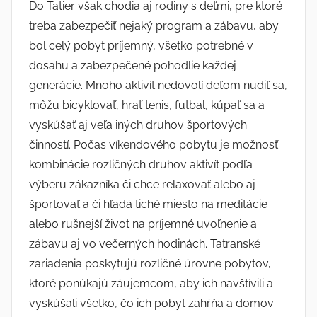
Do Tatier však chodia aj rodiny s deťmi, pre ktoré
treba zabezpečiť nejaký program a zábavu, aby
bol celý pobyt príjemný, všetko potrebné v
dosahu a zabezpečené pohodlie každej
generácie. Mnoho aktivít nedovolí deťom nudiť sa,
môžu bicyklovať, hrať tenis, futbal, kúpať sa a
vyskúšať aj veľa iných druhov športových
činností. Počas víkendového pobytu je možnosť
kombinácie rozličných druhov aktivít podľa
výberu zákazníka či chce relaxovať alebo aj
športovať a či hľadá tiché miesto na meditácie
alebo rušnejší život na príjemné uvoľnenie a
zábavu aj vo večerných hodinách.
Tatranské
zariadenia poskytujú rozličné úrovne pobytov,
ktoré ponúkajú záujemcom, aby ich navštívili a
vyskúšali všetko, čo ich pobyt zahŕňa a domov