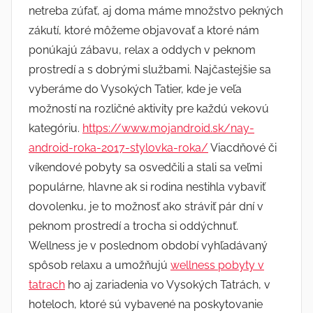
netreba zúfať, aj doma máme množstvo pekných
zákutí, ktoré môžeme objavovať a ktoré nám
ponúkajú zábavu, relax a oddych v peknom
prostredí a s dobrými službami. Najčastejšie sa
vyberáme do Vysokých Tatier, kde je veľa
možností na rozličné aktivity pre každú vekovú
kategóriu.
https://www.mojandroid.sk/nay-
android-roka-2017-stylovka-roka/
Viacdňové či
víkendové pobyty sa osvedčili a stali sa veľmi
populárne, hlavne ak si rodina nestihla vybaviť
dovolenku, je to možnosť ako stráviť pár dní v
peknom prostredí a trocha si oddýchnuť.
Wellness je v poslednom období vyhľadávaný
spôsob relaxu a umožňujú
wellness pobyty v
tatrach
ho aj zariadenia vo Vysokých Tatrách, v
hoteloch, ktoré sú vybavené na poskytovanie