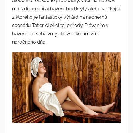
alebo iné relaxačné procedúry. Väčšina hotelov
má k dispozícii aj bazén, buď krytý alebo vonkajší,
z ktorého je fantastický výhľad na nádhernú
scenériu Tatier či okolitej prírody. Plávaním v
bazéne zo seba zmyjete všetku únavu z
náročného dňa.