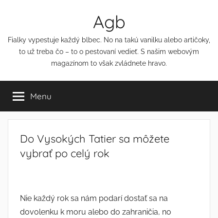
Přejít
Agb
k
obsahu
Fialky vypestuje každý blbec. No na takú vanilku alebo artičoky,
to už treba čo – to o pestovaní vedieť. S našim webovým
magazínom to však zvládnete hravo.
Menu
Do Vysokých Tatier sa môžete
vybrať po celý rok
Nie každý rok sa nám podarí dostať sa na
dovolenku k moru alebo do zahraničia, no