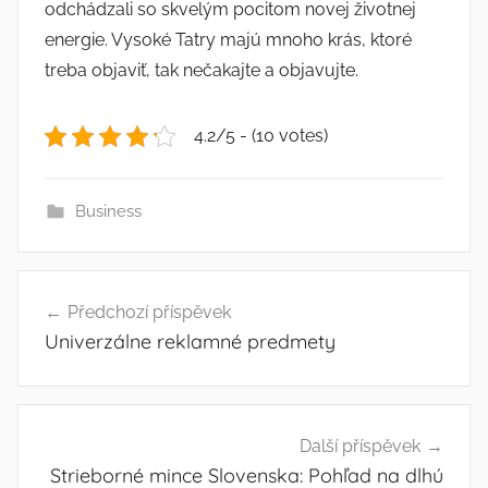
odchádzali so skvelým pocitom novej životnej
energie. Vysoké Tatry majú mnoho krás, ktoré
treba objaviť, tak nečakajte a objavujte.
4.2/5 - (10 votes)
Business
Navigace
Předchozí příspěvek
pro
Univerzálne reklamné predmety
příspěvek
Další příspěvek
Strieborné mince Slovenska: Pohľad na dlhú